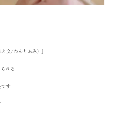
る
（碗と文/わんとふみ）』
められる
夫です
す